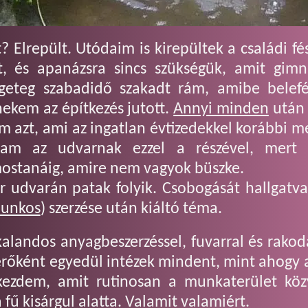
elt? Elrepült. Utódaim is kirepültek a családi 
t, és apanázsra sincs szükségük, amit gim
ngeteg szabadidő szakadt rám, amibe belef
nekem az építkezés jutott.
Annyi minden
után 
am azt, ami az ingatlan évtizedekkel korábbi 
m az udvarnak ezzel a részével, mert 
ostanáig, amire nem vagyok büszke.
 udvarán patak folyik. Csobogását hallgatv
bunkos
) szerzése után kiáltó téma.
alandos anyagbeszerzéssel, fuvarral és rakod
erőként egyedül intézek mindent, mint ahogy 
kezdem, amit rutinosan a munkaterület közv
fű kisárgul alatta. Valamit valamiért.