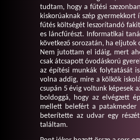
tudtam, hogy a fűtési szezonban
kiskorúaknak szép gyermekkort 
fűtés költségét leszorítandó fa
es láncfűrészt. Informatikai ta
következő sorozatán, ha eljutok 
Nem jutottam el idáig, mert a
csak átcsapott óvodáskorú gyerek
az építési munkák folytatását i
volna addig, mire a kölkök isko
csupán 5 évig voltunk képesek a
boldoggá, hogy az elvégzett é
mellett belefért a patakmeder
beterítette az udvar egy részé
találtam.