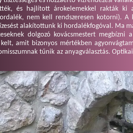
gy tisztességes és hozzáértő vízrendezési válla
ték, és hajlított árokelemekkel rakták ki
ordalék, nem kell rendszeresen kotorni). A k
ízesést alakítottunk ki hordalékfogóval. Ma m
eseknek dolgozó kovácsmestert megbízni a b
st kelt, amit bizonyos mértékben agyonvágtam
misszumnak tűnik az anyagválasztás. Optikail