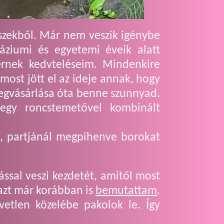
fészekből. Már nem veszik igénybe
náziumi és egyetemi éveik alatt
érnek kedvteléseim. Mindenkire
most jött el az ideje annak, hogy
megvásárlása óta benne szunnyad.
egy roncstemetővel kombinált
a, partjánál megpihenve borokat
ással veszi kezdetét, amitől most
azt már korábban is
bemutattam
.
etlen közelébe pakolok le. Így