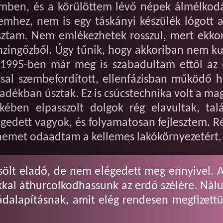
mben, és a körülöttem lévő népek álmélkod
lemhez, nem is egy táskányi készülék lógott
ztam. Nem emlékezhetek rosszul, mert ekkor s
zingőzből. Úgy tűnik, hogy akkoriban nem ku
1995-ben már meg is szabadultam ettől az es
al szembefordított, ellenfázisban működő 
adékban úsztak. Ez is csúcstechnika volt a ma
kében elpasszolt dolgok rég elavultak, tal
gedett vagyok, és folyamatosan fejlesztem. 
nemet odaadtam a kellemes lakókörnyezetért.
ölt eladó, de nem elégedett meg ennyivel. Az
kal áthurcolkodhassunk az erdő szélére. Nálu
ládalapításnak, amit elég rendesen megfizet