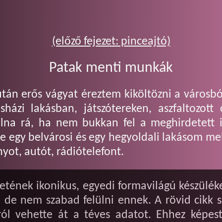
(előző fejezet: pinceajtó)
Patak menti munkák
án erős vágyat éreztem kiköltözni a városból
házi lakásban, játszótereken, aszfaltozott
volna rá, ha nem bukkan fel a meghirdetett i
e egy belvárosi és egy hegyoldali lakásom me
yot, autót, rádiótelefont.
tének ikonikus, egyedi formavilágú készüléke.
, de nem szabad felülni ennek. A rövid cikk 
ról vehette át a téves adatot. Ehhez képest 