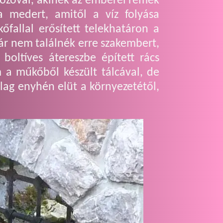
lkozóval, akinek az emberei remek
 a medert, amitől a víz folyása
őfallal erősített telekhatáron a
ár nem találnék erre szakembert,
oltíves átereszbe épített rács
 a műkőből készült tálcával, de
ag enyhén elüt a környezetétől,