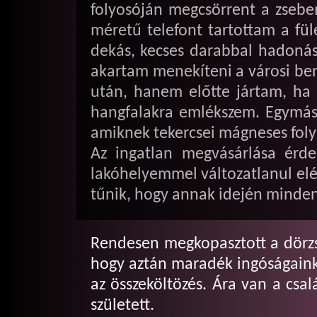
folyosóján megcsörrent a zsebe
méretű telefont tartottam a fü
dekás, kecses darabbal hadonás
akartam menekíteni a városi ben
után, hanem előtte jártam, ha 
hangfalakra emlékszem. Egymáss
amiknek tekercsei mágneses foly
Az ingatlan megvásárlása érde
lakóhelyemmel változatlanul elé
tűnik, hogy annak idején minde
Rendesen megkopasztott a dörzs
hogy aztán maradék ingóságaink
az összeköltözés. Ára van a csa
született.