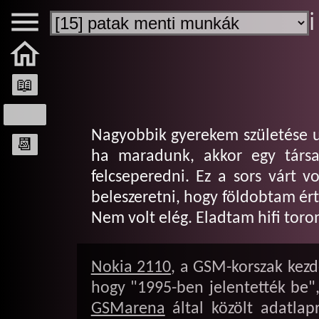

ℹ️

📖
35%
Nagyobbik gyerekem születése ut
📆
ha maradunk, akkor egy társas
felcseperedni. Ez a sors várt 
beleszeretni, hogy földobtam ért
Nem volt elég. Eladtam hifi toron
Nokia 2110
, a GSM-korszak kezde
hogy "1995-ben jelentették be"
GSMarena
által közölt adatlap