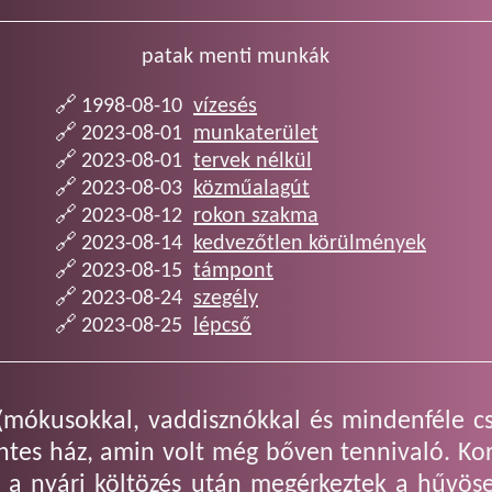
patak menti munkák
1998-08-10
vízesés
2023-08-01
munkaterület
2023-08-01
tervek nélkül
2023-08-03
közműalagút
2023-08-12
rokon szakma
2023-08-14
kedvezőtlen körülmények
2023-08-15
támpont
2023-08-24
szegély
2023-08-25
lépcső
ő (mókusokkal, vaddisznókkal és mindenféle c
ntes ház, amin volt még bőven tennivaló. Ko
or a nyári költözés után megérkeztek a hűvö