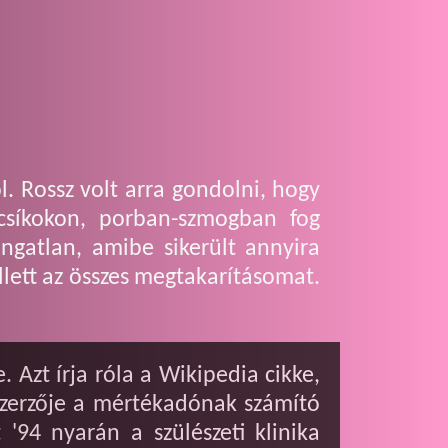
. Rossz volt arra gondolni, hogy
 csíkokon, porban-szmogban fog
ngatlan, amibe sikerült annyira
llett az összes megtakarításomat.
 Azt írja róla a Wikipedia cikke,
szerzője a mértékadónak számító
'94 nyarán a szülészeti klinika