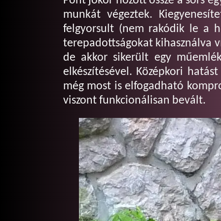
Pont jókor hozott össze a sors e
munkát végeztek. Kiegyenesítet
felgyorsult (nem rakódik le a h
terepadottságokat kihasználva v
de akkor sikerült egy műemlék
elkészítésével. Középkori hatá
még most is elfogadható kompro
viszont funkcionálisan bevált.