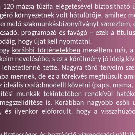
 120 mázsa tűzifa elégetésével biztosítható
ígérő környezetnek volt hátulütője, amihez
kitermelő szakmunkásbizonyítványt szereztem,
nácsadó, programozó és favágó – ezek a titul
odáig, hogy újat kell nyomtatni.
hogy
korábbi történetekben
meséltem már, a 
eim nevelésébe, s ez a körülmény jó ideig ki
s lehetetlenné tette. Nagyra törő terveim sz
lába mennek, de ez a törekvés meghiúsult am
z ideális családmodellt követni (papa, mama, 
pítési munkák tekintetében rendkívül hat
 megszelídítése is. Korábban nagyobb esők 
t, és ilyenkor előfordult, hogy a visszahúz