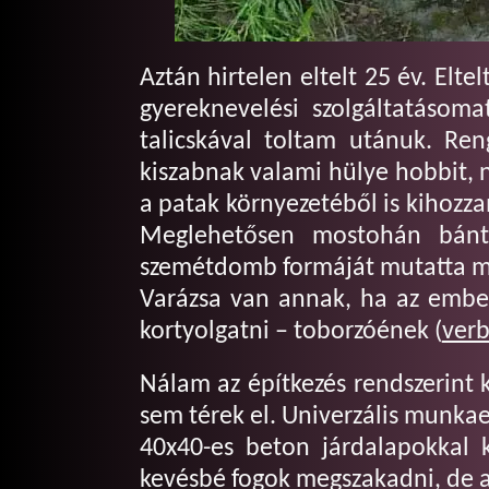
Aztán hirtelen eltelt 25 év. Elt
gyereknevelési szolgáltatásoma
talicskával toltam utánuk. Re
kiszabnak valami hülye hobbit, 
a patak környezetéből is kihozz
Meglehetősen mostohán bánta
szemétdomb formáját mutatta m
Varázsa van annak, ha az ember
kortyolgatni – toborzóének (
ver
Nálam az építkezés rendszerint k
sem térek el. Univerzális munka
40x40-es beton járdalapokkal 
kevésbé fogok megszakadni, de a 