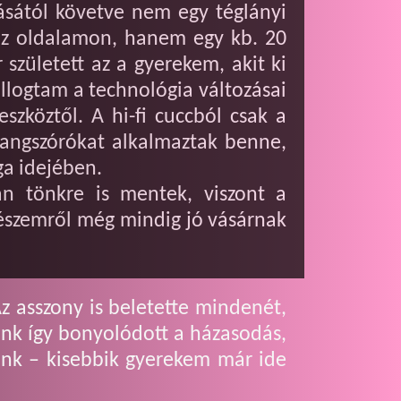
ásától követve nem egy téglányi
 az oldalamon, hanem egy kb. 20
zületett az a gyerekem, akit ki
llogtam a technológia változásai
zköztől. A hi-fi cuccból csak a
hangszórókat alkalmaztak benne,
ga idejében.
án tönkre is mentek, viszont a
Részemről még mindig jó vásárnak
 asszony is beletette mindenét,
nk így bonyolódott a házasodás,
tünk – kisebbik gyerekem már ide