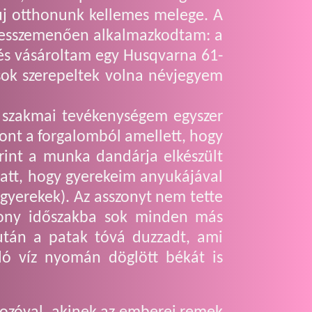
 új otthonunk kellemes melege. A
 messzemenően alkalmazkodtam: a
 és vásároltam egy Husqvarna 61-
usok szerepeltek volna névjegyem
szakmai tevékenységem egyszer
vont a forgalomból amellett, hogy
erint a munka dandárja elkészült
iatt, hogy gyerekeim anyukájával
gyerekek). Az asszonyt nem tette
ékony időszakba sok minden más
után a patak tóvá duzzadt, ami
ódó víz nyomán döglött békát is