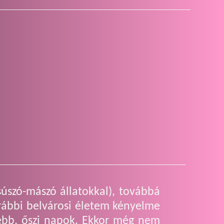
súszó-mászó állatokkal), továbbá
rábbi belvárosi életem kényelme
sebb, őszi napok. Ekkor még nem